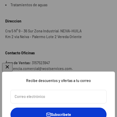
Tratamientos de aguas
Direccion
Cra 5 N° 9 - 36 Sur Zona Industrial. NEIVA-HUILA
Km 2 via Neiva - Palermo Lote 2 Vereda Oriente
Contacto Oficinas
Área de Ventas:
3157523947
asistencia.comercial@wostservices.com.
Área de Proyectos:
3228373227 proyectos@wostservices.com
Área de Licitaciones:
3053870768
Recibe descuentos y ofertas a tu correo
licitaciones@wostservices.com
Área de Logistica:
3204375604 logistica@wostservices.com
Correo electrónico
Área Admva:
3332455322 subgerencia@wostservices.com
Subscribete